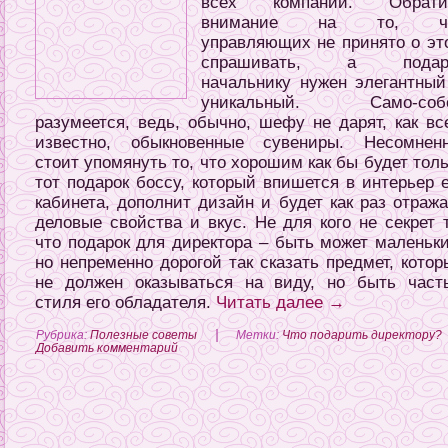
всех компаний. Обрати
внимание на то, ч
управляющих не принято о эт
спрашивать, а подар
начальнику нужен элегантный
уникальный. Само-соб
разумеется, ведь, обычно, шефу не дарят, как вс
известно, обыкновенные сувениры. Несомненн
стоит упомянуть то, что хорошим как бы будет тол
тот подарок боссу, который впишется в интерьер е
кабинета, дополнит дизайн и будет как раз отража
деловые свойства и вкус. Не для кого не секрет т
что подарок для директора – быть может маленьки
но непременно дорогой так сказать предмет, котор
не должен оказываться на виду, но быть част
стиля его обладателя.
Читать далее
→
|
Рубрика:
Полезные советы
Метки:
Что подарить директору?
Добавить комментарий